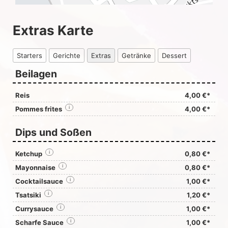
Extras Karte
Starters
Gerichte
Extras
Getränke
Dessert
Beilagen
Reis
4,00 €*
Pommes frites
i
4,00 €*
Dips und Soßen
Ketchup
i
0,80 €*
Mayonnaise
i
0,80 €*
Cocktailsauce
i
1,00 €*
Tsatsiki
i
1,20 €*
Currysauce
i
1,00 €*
Scharfe Sauce
i
1,00 €*