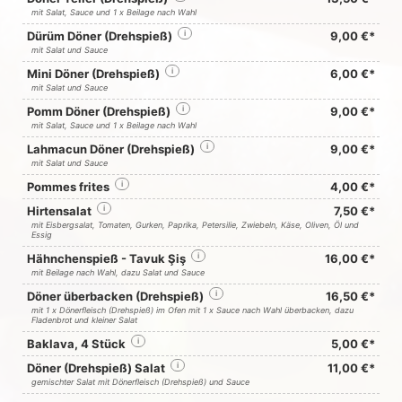
mit Salat, Sauce und 1 x Beilage nach Wahl
Dürüm Döner (Drehspieß)
i
9,00 €*
mit Salat und Sauce
Mini Döner (Drehspieß)
i
6,00 €*
mit Salat und Sauce
Pomm Döner (Drehspieß)
i
9,00 €*
mit Salat, Sauce und 1 x Beilage nach Wahl
Lahmacun Döner (Drehspieß)
i
9,00 €*
mit Salat und Sauce
Pommes frites
i
4,00 €*
Hirtensalat
i
7,50 €*
mit Eisbergsalat, Tomaten, Gurken, Paprika, Petersilie, Zwiebeln, Käse, Oliven, Öl und
Essig
Hähnchenspieß - Tavuk Şiş
i
16,00 €*
mit Beilage nach Wahl, dazu Salat und Sauce
Döner überbacken (Drehspieß)
i
16,50 €*
mit 1 x Dönerfleisch (Drehspieß) im Ofen mit 1 x Sauce nach Wahl überbacken, dazu
Fladenbrot und kleiner Salat
Baklava, 4 Stück
i
5,00 €*
Döner (Drehspieß) Salat
i
11,00 €*
gemischter Salat mit Dönerfleisch (Drehspieß) und Sauce