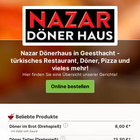
Nazar Dönerhaus in Geesthacht -
türkisches Restaurant, Döner, Pizza und
vieles mehr!
Hier finden Sie eine Übersicht unserer Gerichte!
Online bestellen
Beliebte Produkte
Döner im Brot (Drehspieß)
i
8,00 €*
mit Salat und Sauce
Döner Teller (Drehspieß)
i
13,50 €*